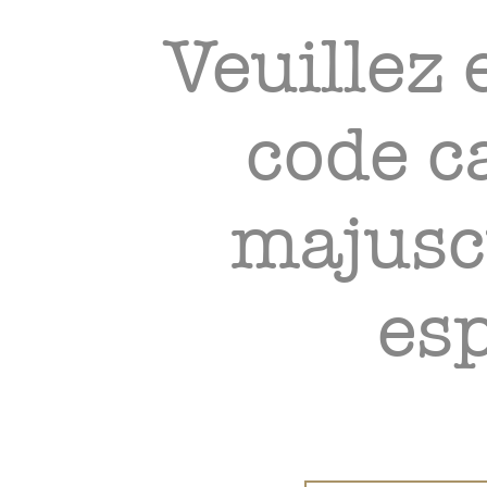
Veuillez 
code c
majusc
es