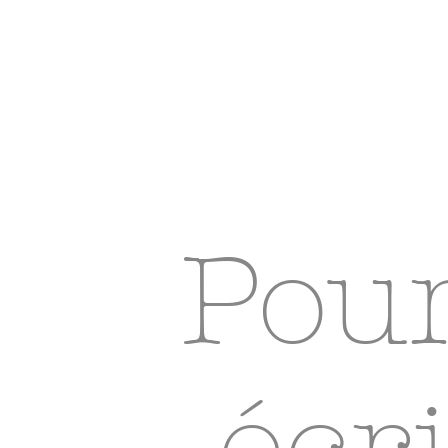
Pou
écr