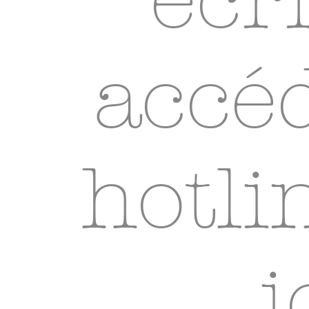
accéd
hotlin
i